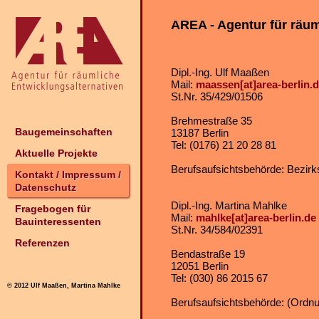
AREA - Agentur für räum
Dipl.-Ing. Ulf Maaßen
Mail:
maassen[at]area-berlin.
St.Nr. 35/429/01506
Brehmestraße 35
Baugemeinschaften
13187 Berlin
Tel: (0176) 21 20 28 81
Aktuelle Projekte
Berufsaufsichtsbehörde: Bezirk
Kontakt / Impressum /
Datenschutz
Dipl.-Ing. Martina Mahlke
Fragebogen für
Mail:
mahlke[at]area-berlin.de
Bauinteressenten
St.Nr. 34/584/02391
Referenzen
Bendastraße 19
12051 Berlin
Tel: (030) 86 2015 67
© 2012 Ulf Maaßen, Martina Mahlke
Berufsaufsichtsbehörde: (Ordnun